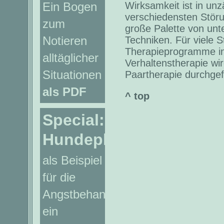
Ein Bogen
Wirksamkeit ist in unz
verschiedensten Stör
zum
große Palette von unt
Notieren
Techniken. Für viele S
Therapieprogramme in
alltäglicher
Verhaltenstherapie wir
Situationen
Paartherapie durchgef
als PDF
^ top
Special:
Hundephobie
als Beispiel
für die
Angstbehandlung,
ein