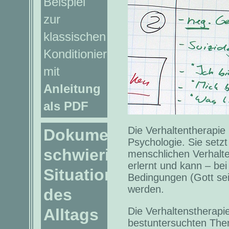
Beispiel
zur
klassischen
Konditionierung
mit
Anleitung
als PDF
Die Verhaltentherapie 
Dokumentation
Psychologie. Sie setz
schwieriger
menschlichen Verhalte
erlernt und kann – be
Situationen
Bedingungen (Gott sei
werden.
des
Alltags
Die Verhaltenstherapi
bestuntersuchten Ther